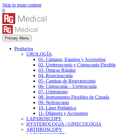
Skip to main content
0
Primary Menu
Productos
UROLOGÍA
01- Cámaras, Equipos y Accesorios
02- Ureteroscopio y Cistoscopio Flexible
03- Ópticas Rígidas
04- Resectoscopía
05- Camisas de Resectoscopio
06- Cistoscopía – Uretroscopía
07- Uretrotomo
08- Instrumentos Flexibles de Cirugía
09- Nefroscopio
10- Láser Pediátrico
11- Dilatores y Accesorios
LAPAROSCOPY
HYSTEROLOGIA / GINECOLOGIA
ARTHROSCOPY