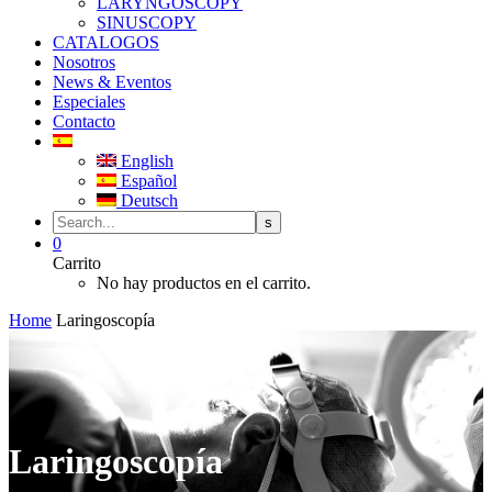
LARYNGOSCOPY
SINUSCOPY
CATALOGOS
Nosotros
News & Eventos
Especiales
Contacto
English
Español
Deutsch
0
Carrito
No hay productos en el carrito.
Home
Laringoscopía
Laringoscopía