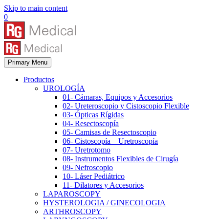
Skip to main content
0
Primary Menu
Productos
UROLOGÍA
01- Cámaras, Equipos y Accesorios
02- Ureteroscopio y Cistoscopio Flexible
03- Ópticas Rígidas
04- Resectoscopía
05- Camisas de Resectoscopio
06- Cistoscopía – Uretroscopía
07- Uretrotomo
08- Instrumentos Flexibles de Cirugía
09- Nefroscopio
10- Láser Pediátrico
11- Dilatores y Accesorios
LAPAROSCOPY
HYSTEROLOGIA / GINECOLOGIA
ARTHROSCOPY