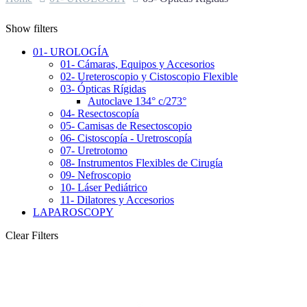
Show filters
01- UROLOGÍA
01- Cámaras, Equipos y Accesorios
02- Ureteroscopio y Cistoscopio Flexible
03- Ópticas Rígidas
Autoclave 134° c/273°
04- Resectoscopía
05- Camisas de Resectoscopio
06- Cistoscopía - Uretroscopía
07- Uretrotomo
08- Instrumentos Flexibles de Cirugía
09- Nefroscopio
10- Láser Pediátrico
11- Dilatores y Accesorios
LAPAROSCOPY
Clear Filters