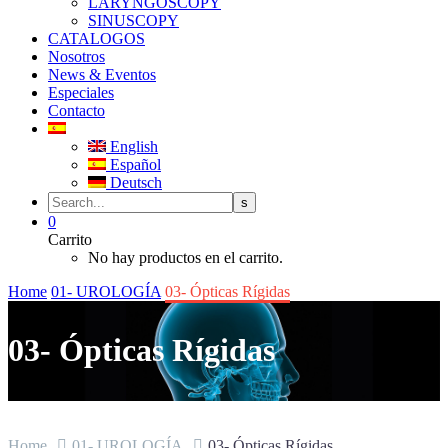
LARYNGOSCOPY
SINUSCOPY
CATALOGOS
Nosotros
News & Eventos
Especiales
Contacto
English
Español
Deutsch
0
Carrito
No hay productos en el carrito.
Home
01- UROLOGÍA
03- Ópticas Rígidas
03- Ópticas Rígidas
Home
01- UROLOGÍA
03- Ópticas Rígidas