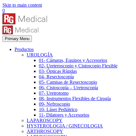
Skip to main content
0
Primary Menu
Productos
UROLOGÍA
01- Cámaras, Equipos y Accesorios
02- Ureteroscopio y Cistoscopio Flexible
03- Ópticas Rígidas
04- Resectoscopía
05- Camisas de Resectoscopio
06- Cistoscopía – Uretroscopía
07- Uretrotomo
08- Instrumentos Flexibles de Cirugía
09- Nefroscopio
10- Láser Pediátrico
11- Dilatores y Accesorios
LAPAROSCOPY
HYSTEROLOGIA / GINECOLOGIA
ARTHROSCOPY