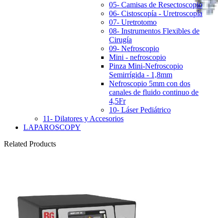
05- Camisas de Resectoscopio
06- Cistoscopía - Uretroscopía
07- Uretrotomo
08- Instrumentos Flexibles de
Cirugía
09- Nefroscopio
Mini - nefroscopio
Pinza Mini-Nefroscopio
Semirrígida - 1,8mm
Nefroscopio 5mm con dos
canales de fluido continuo de
4,5Fr
10- Láser Pediátrico
11- Dilatores y Accesorios
LAPAROSCOPY
Related Products