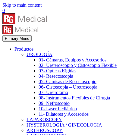
Skip to main content
0
Primary Menu
Productos
UROLOGÍA
01- Cámaras, Equipos y Accesorios
02- Ureteroscopio y Cistoscopio Flexible
03- Ópticas Rígidas
04- Resectoscopía
05- Camisas de Resectoscopio
06- Cistoscopía – Uretroscopía
07- Uretrotomo
08- Instrumentos Flexibles de Cirugía
09- Nefroscopio
10- Láser Pediátrico
11- Dilatores y Accesorios
LAPAROSCOPY
HYSTEROLOGIA / GINECOLOGIA
ARTHROSCOPY