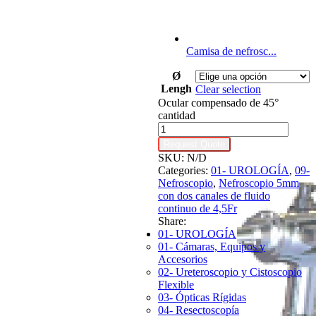
Camisa de nefrosc...
Ø
Lengh
Clear selection
Ocular compensado de 45°
cantidad
Request Quote
SKU:
N/D
Categories:
01- UROLOGÍA
,
09-
Nefroscopio
,
Nefroscopio 5mm
con dos canales de fluido
continuo de 4,5Fr
Share:
01- UROLOGÍA
01- Cámaras, Equipos y
Accesorios
02- Ureteroscopio y Cistoscopio
Flexible
03- Ópticas Rígidas
04- Resectoscopía