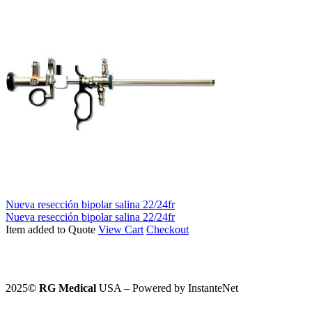
Nueva resección bipolar salina 22/24fr
Nueva resección bipolar salina 22/24fr
Item added to Quote
View Cart
Checkout
2025
©️
RG Medical
USA – Powered by InstanteNet