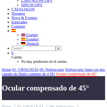
LARYNGOSCOPY
SINUSCOPY
CATALOGOS
Nosotros
News & Eventos
Especiales
Contacto
English
Español
Deutsch
0
Carrito
No hay productos en el carrito.
Home
01- UROLOGÍA
09- Nefroscopio
Nefroscopio 5mm con dos
canales de fluido continuo de 4,5Fr
Ocular compensado de 45°
Ocular compensado de 45°
Home
01- UROLOGÍA
09- Nefroscopio